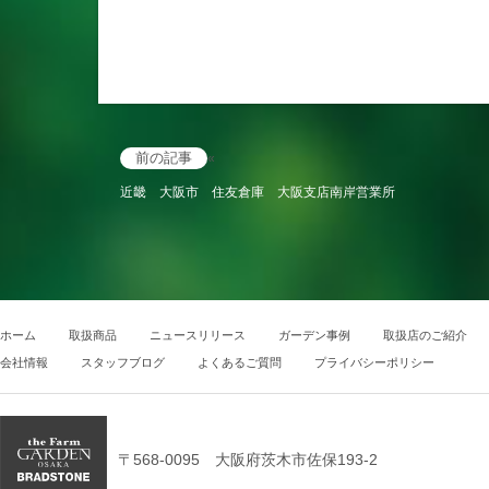
前の記事
«
近畿 大阪市 住友倉庫 大阪支店南岸営業所
ホーム
取扱商品
ニュースリリース
ガーデン事例
取扱店のご紹介
会社情報
スタッフブログ
よくあるご質問
プライバシーポリシー
〒568-0095 大阪府茨木市佐保193-2