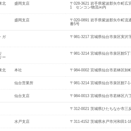
東北
盛岡支店
〒028-3621 岩手県紫波郡矢巾町広宮
1 センコン物流㈱内
盛岡支店
〒020-0891 岩手県紫波郡矢巾町
番5号
・ガ
〒981-3217 宮城県仙台市泉区実沢
リ
〒981-3214 宮城県仙台市泉区館5丁
リー
東北
本社
〒984-0002 宮城県仙台市若林区卸町東
仙台営業所
〒981-3214 宮城県仙台市泉区館7-1-
仙台支店
〒984-0013 宮城県仙台市若林区六
〒312-0021 茨城県ひたちなか市三反
水戸支店
〒311-4152 茨城県水戸市河和田1-18