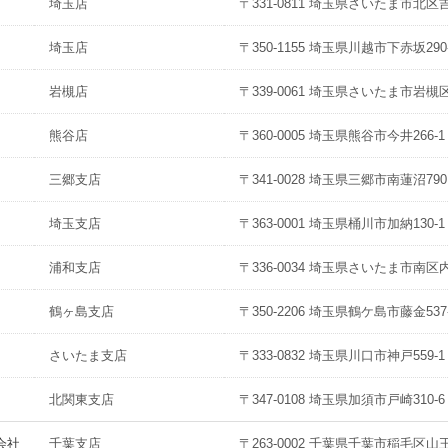
埼玉店
〒331-0811 埼玉県さいたま市北区吉野
埼玉店
〒350-1155 埼玉県川越市下赤坂290
岩槻店
〒339-0061 埼玉県さいたま市岩槻区
熊谷店
〒360-0005 埼玉県熊谷市今井266-1
三郷支店
〒341-0028 埼玉県三郷市南蓮沼790
埼玉支店
〒363-0001 埼玉県桶川市加納130-1
浦和支店
〒336-0034 埼玉県さいたま市南区内谷
鶴ヶ島支店
〒350-2206 埼玉県鶴ケ島市藤金537
さいたま支店
〒333-0832 埼玉県川口市神戸559-1
北関東支店
〒347-0108 埼玉県加須市戸崎310-6
会社
千葉支店
〒263-0002 千葉県千葉市稲毛区山王