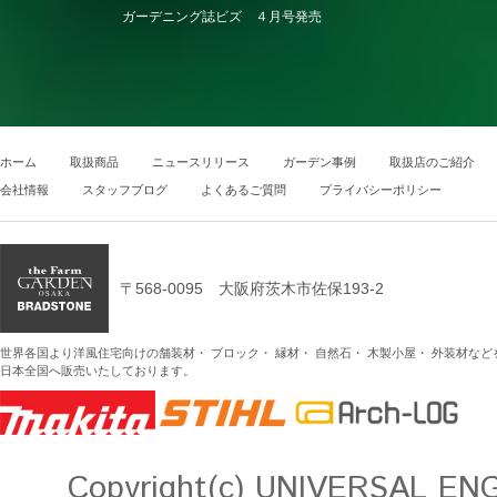
ガーデニング誌ビズ ４月号発売
ホーム
取扱商品
ニュースリリース
ガーデン事例
取扱店のご紹介
会社情報
スタッフブログ
よくあるご質問
プライバシーポリシー
〒568-0095 大阪府茨木市佐保193-2
世界各国より洋風住宅向けの舗装材・ ブロック・ 縁材・ 自然石・ 木製小屋・ 外装材な
日本全国へ販売いたしております。
Copyright(c) UNIVERSAL ENGE